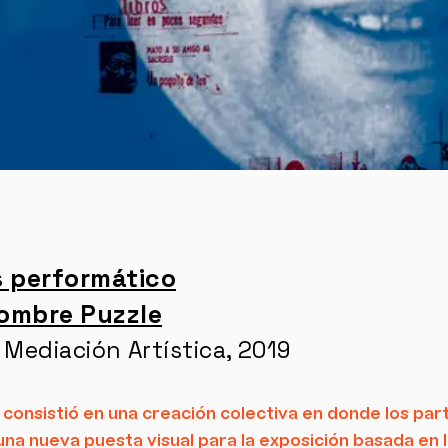
 performático
Hombre Puzzle
Mediación Artística, 2019
consistió en una creación colectiva en donde los par
na nueva puesta visual para la exposición basada en