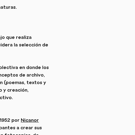
naturas.
jo que realiza
sidera la selección de
olectiva en donde los
nceptos de archivo,
ión (poemas, textos y
 y creación,
ctivo.
 1952 por
Nicanor
ipantes a crear sus
on fotocopias, de