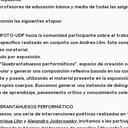
profesores de educación básica y media de todas las asig
común las siguientes etapas:
FOTO-UDP hacia la comunidad participante sobre el traba
específico realizado en conjunto con Andrea Lihn. Este con
so curatorial.
ado por exposición.
 “Quebrantahuesos performáticos”, espacio de creación c
ular y generar una composición reflexiva basada en los co
te y poesía, utilizando el material presente en la exposic
ropios cuerpos. Buscamos generar una instancia de diálogo
 de aprendizaje, pensamiento crítico y conocimiento cole
QUEBRANTAHUESOS PERFORMÁTICO
uesos, una serie de intervenciones poéticas realizadas en
nrique Lihn
y
Alejandro Jodorowsky,
invitamos a les partic
izando la técnica del traspaso de piroxilina (diluyente) c