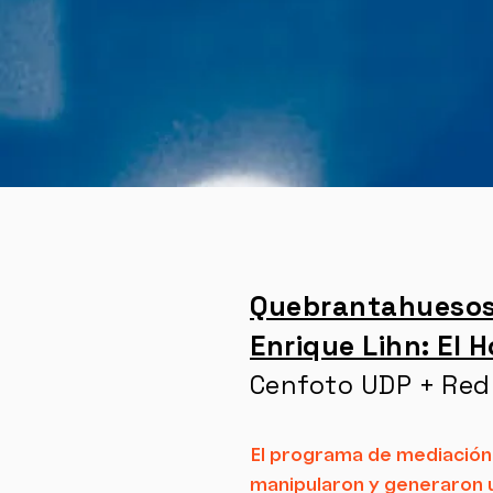
Quebrantahuesos
Enrique Lihn: El 
Cenfoto UDP + Red 
El programa de mediación 
manipularon y generaron u