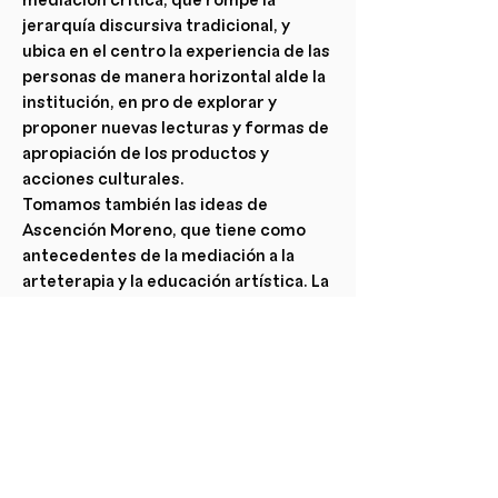
jerarquía discursiva tradicional, y
ubica en el centro la experiencia de las
personas de manera horizontal alde la
institución, en pro de explorar y
proponer nuevas lecturas y formas de
apropiación de los productos y
acciones culturales.
Tomamos también las ideas de
Ascención Moreno, que tiene como
antecedentes de la mediación a la
arteterapia y la educación artística. La
autora plantea como base común que
la experiencia artística facilita el
despliegue de los procesos simbólicos
y, por tanto, de cómo la educación
artística contribuye al desarrollo de la
persona. La mediación artística en
Chile se logra situar fuertemente
como una nueva práctica y área, ligada